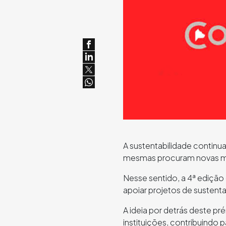
A sustentabilidade continu
mesmas procuram novas man
Nesse sentido, a 4ª ediçã
apoiar projetos de sustent
A ideia por detrás deste pr
instituições, contribuindo 