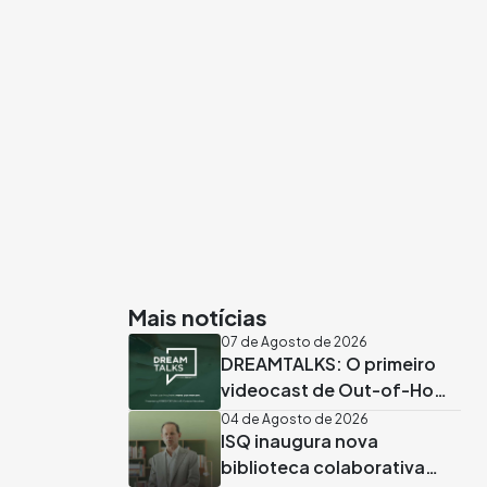
Mais notícias
07 de Agosto de 2026
DREAMTALKS: O primeiro
videocast de Out-of-Home
em Portugal já vai no 7º
04 de Agosto de 2026
ISQ inaugura nova
episódio
biblioteca colaborativa