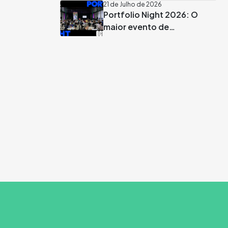
apadrinhada por José
21 de Julho de 2026
Portfolio Night 2026: O
Rodrigues dos Santos
maior evento de
recrutamento criativo já
tem data marcada em
Lisboa