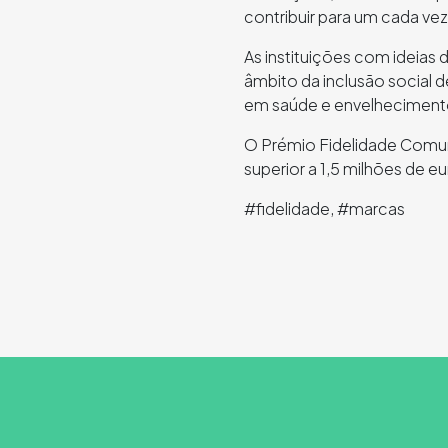
contribuir para um cada v
As instituições com ideias
âmbito da inclusão social
em saúde e envelhecimento
O Prémio Fidelidade Comuni
superior a 1,5 milhões de eu
#fidelidade, #marcas