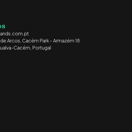
OS
rands.com.pt
o de Arcos, Cacém Park - Armazém 18
ualva-Cacém, Portugal