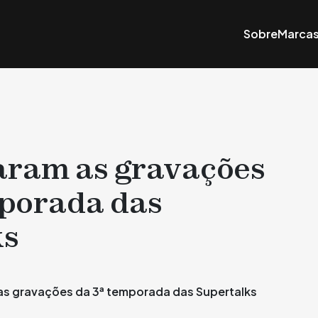
Sobre
Marca
aram as gravações
mporada das
ks