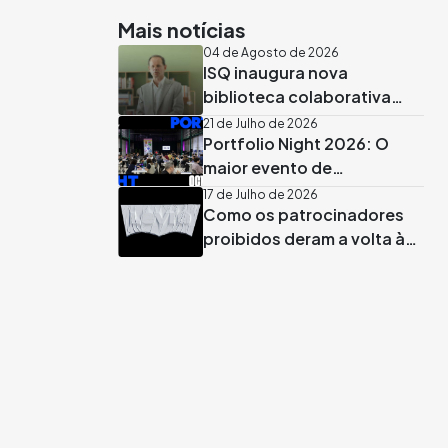
Mais notícias
04 de Agosto de 2026
ISQ inaugura nova
biblioteca colaborativa
apadrinhada por José
21 de Julho de 2026
Portfolio Night 2026: O
Rodrigues dos Santos
maior evento de
recrutamento criativo já
17 de Julho de 2026
Como os patrocinadores
tem data marcada em
proibidos deram a volta às
Lisboa
regras no Mundial 2026