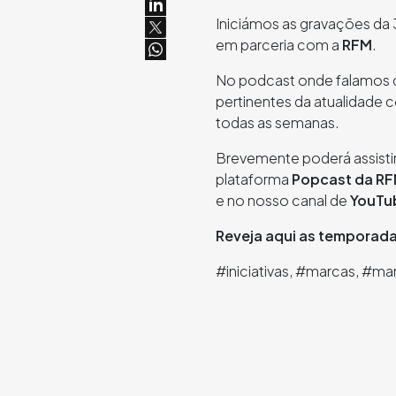
Iniciámos as gravações da
em parceria com a
RFM
.
No podcast onde falamos d
pertinentes da atualidade
todas as semanas.
Brevemente poderá assisti
plataforma
Popcast
da
RF
e no nosso canal de
YouTu
Reveja aqui as temporad
#iniciativas, #marcas, #ma