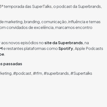
 3ª temporada das SuperTalks, o podcast da Superbrands,
e marketing, branding, comunicação, influência e temas
 com convidados de excelência, marcamos encontro
r aos novos episódios no
site
da
Superbrands
, na
M
e restantes plataformas como
Spotify
, Apple Podcasts
be
.
as passadas
rketing, #podcast, #rfm, #superbrands, #Supertalks