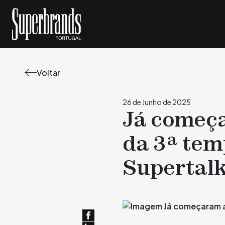
Voltar
26 de Junho de 2025
Já começ
da 3ª te
Supertal