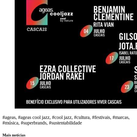
#ageas, #ageas cool jazz, #cool jazz, #cultura, #festivais, #marcas,
#música, #superbrands, #sustentabilidade
Mais notícias