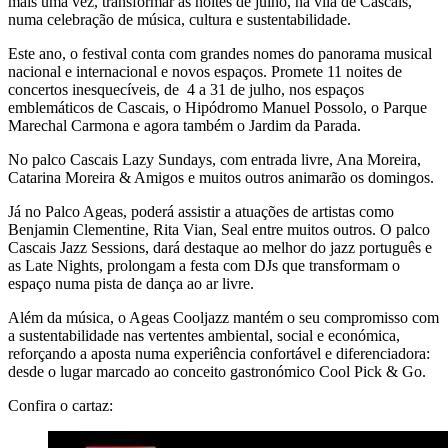
mais uma vez, transformar as noites de julho, na vila de Cascais,
numa celebração de música, cultura e sustentabilidade.
Este ano, o festival conta com grandes nomes do panorama musical
nacional e internacional e novos espaços. Promete 11 noites de
concertos inesquecíveis, de 4 a 31 de julho, nos espaços
emblemáticos de Cascais, o Hipódromo Manuel Possolo, o Parque
Marechal Carmona e agora também o Jardim da Parada.
No palco Cascais Lazy Sundays, com entrada livre, Ana Moreira,
Catarina Moreira & Amigos e muitos outros animarão os domingos.
Já no Palco Ageas, poderá assistir a atuações de artistas como
Benjamin Clementine, Rita Vian, Seal entre muitos outros. O palco
Cascais Jazz Sessions, dará destaque ao melhor do jazz português e
as Late Nights, prolongam a festa com DJs que transformam o
espaço numa pista de dança ao ar livre.
Além da música, o Ageas Cooljazz mantém o seu compromisso com
a sustentabilidade nas vertentes ambiental, social e económica,
reforçando a aposta numa experiência confortável e diferenciadora:
desde o lugar marcado ao conceito gastronómico Cool Pick & Go.
Confira o cartaz: