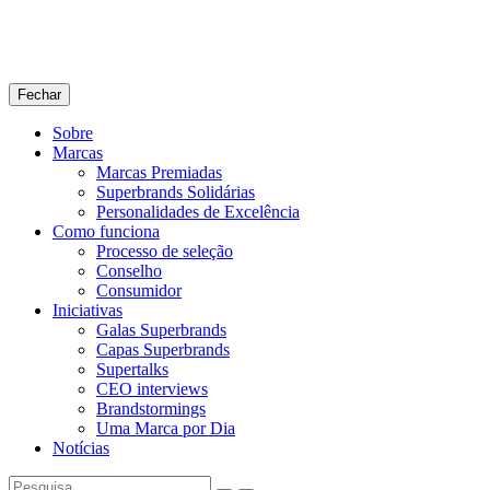
Fechar
Sobre
Marcas
Marcas Premiadas
Superbrands Solidárias
Personalidades de Excelência
Como funciona
Processo de seleção
Conselho
Consumidor
Iniciativas
Galas Superbrands
Capas Superbrands
Supertalks
CEO interviews
Brandstormings
Uma Marca por Dia
Notícias