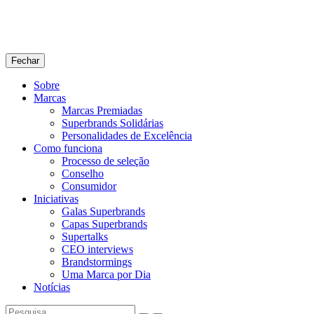
Fechar
Sobre
Marcas
Marcas Premiadas
Superbrands Solidárias
Personalidades de Excelência
Como funciona
Processo de seleção
Conselho
Consumidor
Iniciativas
Galas Superbrands
Capas Superbrands
Supertalks
CEO interviews
Brandstormings
Uma Marca por Dia
Notícias