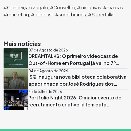
#Conceição Zagalo, #Conselho, #iniciativas, #marcas,
#marketing, #podcast, #superbrands, #Supertalks
Mais notícias
07 de Agosto de 2026
DREAMTALKS: O primeiro videocast de
Out-of-Home em Portugal já vai no 7º
episódio
04 de Agosto de 2026
ISQ inaugura nova biblioteca colaborativa
apadrinhada por José Rodrigues dos
Santos
21 de Julho de 2026
Portfolio Night 2026: O maior evento de
recrutamento criativo já tem data
marcada em Lisboa