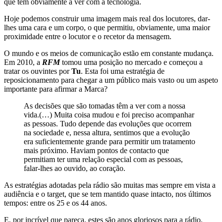
que têm obviamente a ver com a tecnologia.
Hoje podemos construir uma imagem mais real dos locutores, dar-
lhes uma cara e um corpo, o que permitiu, obviamente, uma maior
proximidade entre o locutor e o recetor da mensagem.
O mundo e os meios de comunicação estão em constante mudança.
Em 2010, a
RFM
tomou uma posição no mercado e começou a
tratar os ouvintes por
Tu
. Esta foi uma estratégia de
reposicionamento para chegar a um público mais vasto ou um aspeto
importante para afirmar a Marca?
As decisões que são tomadas têm a ver com a nossa
vida.(…) Muita coisa mudou e foi preciso acompanhar
as pessoas. Tudo depende das evoluções que ocorrem
na sociedade e, nessa altura, sentimos que a evolução
era suficientemente grande para permitir um tratamento
mais próximo. Haviam pontos de contacto que
permitiam ter uma relação especial com as pessoas,
falar-lhes ao ouvido, ao coração.
As estratégias adotadas pela rádio são muitas mas sempre em vista a
audiência e o target, que se tem mantido quase intacto, nos últimos
tempos: entre os 25 e os 44 anos.
E, por incrível que pareça, estes são anos gloriosos para a rádio.