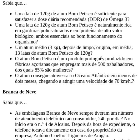
Sabia que…
Uma lata de 120g de atum Bom Petisco é suficiente para
satisfazer a dose diária recomendada (DDR) de Ómega 3?
Uma lata de 120g de atum Bom Petisco é naturalmente rica
em gorduras polinsaturadas e em proteína de alto valor
biológico, ambos essenciais ao bom funcionamento do
organismo?
Um atum médio (3 kg), depois de limpo, origina, em média,
13 latas de atum Bom Petisco de 120g?
O atum Bom Petisco é um produto português produzido em
fábricas açorianas que empregam mais de 500 trabalhadores,
dos quais 85% são mulheres?
O atum consegue atravessar o Oceano Atlântico em menos de
dois meses, chegando a atingir uma velocidade de 70 km/h.?
Branca de Neve
Sabia que…
As embalagens Branca de Neve sempre tiveram um número
de atendimento telefónico ao consumidor, 24h por dia? No
início era o n.º 4 de Alcains. Depois da hora de expediente, o
telefone tocava diretamente em casa do proprietário da
empresa, António Coelho Trigueiros de Aragão.