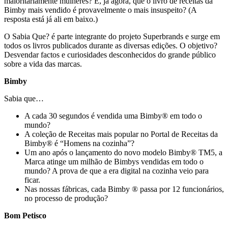
maioritariamente mulheres? E, já agora, que o livro de receitas da
Bimby mais vendido é provavelmente o mais insuspeito? (A
resposta está já ali em baixo.)
O Sabia Que? é parte integrante do projeto Superbrands e surge em
todos os livros publicados durante as diversas edições. O objetivo?
Desvendar factos e curiosidades desconhecidos do grande público
sobre a vida das marcas.
Bimby
Sabia que…
A cada 30 segundos é vendida uma Bimby® em todo o
mundo?
A coleção de Receitas mais popular no Portal de Receitas da
Bimby® é “Homens na cozinha”?
Um ano após o lançamento do novo modelo Bimby® TM5, a
Marca atinge um milhão de Bimbys vendidas em todo o
mundo? A prova de que a era digital na cozinha veio para
ficar.
Nas nossas fábricas, cada Bimby ® passa por 12 funcionários,
no processo de produção?
Bom Petisco