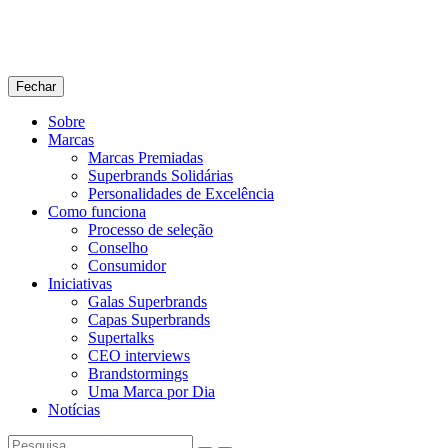
Fechar
Sobre
Marcas
Marcas Premiadas
Superbrands Solidárias
Personalidades de Excelência
Como funciona
Processo de seleção
Conselho
Consumidor
Iniciativas
Galas Superbrands
Capas Superbrands
Supertalks
CEO interviews
Brandstormings
Uma Marca por Dia
Notícias