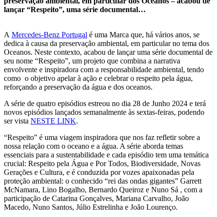
preservação ambiental, em particular dos Oceanos – acabou de
lançar “Respeito”, uma série documental…
A
Mercedes-Benz Portugal
é uma Marca que, há vários anos, se
dedica à causa da preservação ambiental, em particular no tema dos
Oceanos. Neste contexto, acabou de lançar uma série documental de
seu nome “Respeito”, um projeto que combina a narrativa
envolvente e inspiradora com a responsabilidade ambiental, tendo
como o objetivo apelar à ação e celebrar o respeito pela água,
reforçando a preservação da água e dos oceanos.
A série de quatro episódios estreou no dia 28 de Junho 2024 e terá
novos episódios lançados semanalmente às sextas-feiras, podendo
ser vista
NESTE LINK
.
“Respeito” é uma viagem inspiradora que nos faz refletir sobre a
nossa relação com o oceano e a água. A série aborda temas
essenciais para a sustentabilidade e cada episódio tem uma temática
crucial: Respeito pela Água e Por Todos, Biodiversidade, Novas
Gerações e Cultura, e é conduzida por vozes apaixonadas pela
proteção ambiental: o conhecido “rei das ondas gigantes” Garrett
McNamara, Lino Bogalho, Bernardo Queiroz e Nuno Sá , com a
participação de Catarina Gonçalves, Mariana Carvalho, João
Macedo, Nuno Santos, Júlio Estrelinha e João Lourenço.