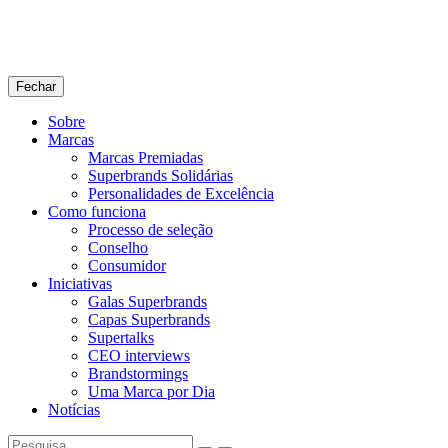
Fechar
Sobre
Marcas
Marcas Premiadas
Superbrands Solidárias
Personalidades de Excelência
Como funciona
Processo de seleção
Conselho
Consumidor
Iniciativas
Galas Superbrands
Capas Superbrands
Supertalks
CEO interviews
Brandstormings
Uma Marca por Dia
Notícias