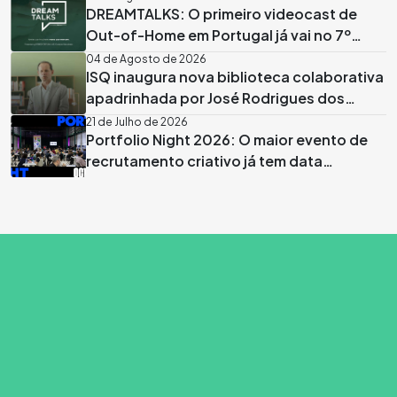
DREAMTALKS: O primeiro videocast de
Out-of-Home em Portugal já vai no 7º
episódio
04 de Agosto de 2026
ISQ inaugura nova biblioteca colaborativa
apadrinhada por José Rodrigues dos
Santos
21 de Julho de 2026
Portfolio Night 2026: O maior evento de
recrutamento criativo já tem data
marcada em Lisboa