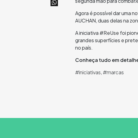
segunda mão para combater 
Agora é possível dar uma n
AUCHAN, duas delas na zona
A iniciativa #ReUse foi pio
grandes superfícies e prete
no país.
Conheça tudo em detalh
#iniciativas, #marcas