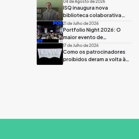
04 de Agosto de 2026
ISQ inaugura nova
biblioteca colaborativa
apadrinhada por José
21 de Julho de 2026
Portfolio Night 2026: O
Rodrigues dos Santos
maior evento de
recrutamento criativo já
17 de Julho de 2026
Como os patrocinadores
tem data marcada em
proibidos deram a volta às
Lisboa
regras no Mundial 2026