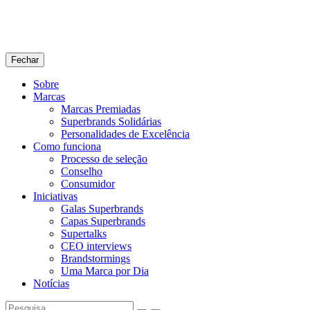
Fechar
Sobre
Marcas
Marcas Premiadas
Superbrands Solidárias
Personalidades de Excelência
Como funciona
Processo de seleção
Conselho
Consumidor
Iniciativas
Galas Superbrands
Capas Superbrands
Supertalks
CEO interviews
Brandstormings
Uma Marca por Dia
Notícias