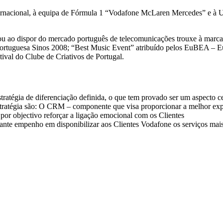
nternacional, à equipa de Fórmula 1 “Vodafone McLaren Mercedes” e 
ou ao dispor do mercado português de telecomunicações trouxe à marc
Portuguesa Sinos 2008; “Best Music Event” atribuído pelos EuBEA – E
tival do Clube de Criativos de Portugal.
ratégia de diferenciação definida, o que tem provado ser um aspecto ce
a estratégia são: O CRM – componente que visa proporcionar a melhor e
por objectivo reforçar a ligação emocional com os Clientes
stante empenho em disponibilizar aos Clientes Vodafone os serviços ma