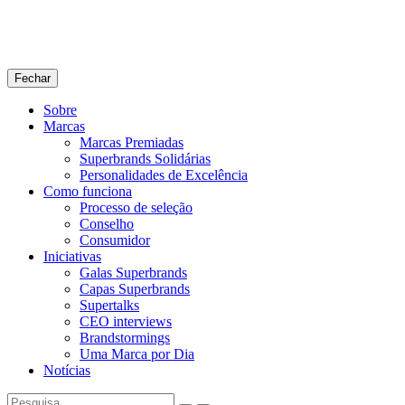
Fechar
Sobre
Marcas
Marcas Premiadas
Superbrands Solidárias
Personalidades de Excelência
Como funciona
Processo de seleção
Conselho
Consumidor
Iniciativas
Galas Superbrands
Capas Superbrands
Supertalks
CEO interviews
Brandstormings
Uma Marca por Dia
Notícias