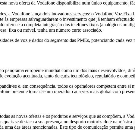
ta nova oferta da Vodafone disponibiliza num único equipamento, fácil d
des, a Vodafone lança dois inovadores serviços: o Vodafone Voz Fixa P
rmite às empresas salvaguardarem o investimento que já tenham efectuad
o oferece a completa integração dos telefones fixos (analógicos ou dig
esa, fixa ou móvel, tenha um número curto associado.
essidades de voz e dados do segmento das PMEs, potenciando cada vez m
 no panorama europeu e mundial como um dos mais desenvolvidos, dinâ
e evolução acentuada, tanto de cariz tecnológico, regulatório e compet
xpandir-se e, em consequência, todos os operadores competem entre s
dafone pretende tornar-se um operador cada vez mais global com presen
odas as novas ofertas e os produtos e serviços que as compõem, a Vo
re os quais se destaca a sua presença no desporto motorizado e na músic
ada uma das áreas mencionadas. Este tipo de comunicação permite uma 