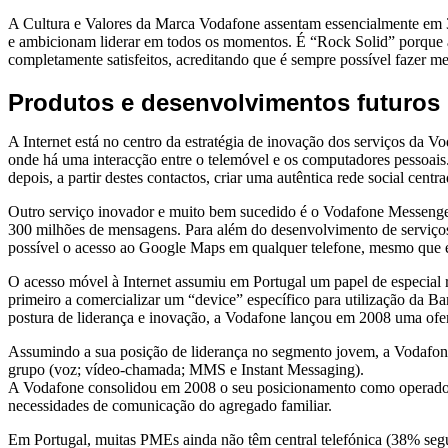
A Cultura e Valores da Marca Vodafone assentam essencialmente em 3
e ambicionam liderar em todos os momentos. É “Rock Solid” porque a 
completamente satisfeitos, acreditando que é sempre possível fazer me
Produtos e desenvolvimentos futuros
A Internet está no centro da estratégia de inovação dos serviços da Vo
onde há uma interacção entre o telemóvel e os computadores pessoais
depois, a partir destes contactos, criar uma autêntica rede social centr
Outro serviço inovador e muito bem sucedido é o Vodafone Messenger 
300 milhões de mensagens. Para além do desenvolvimento de serviços 
possível o acesso ao Google Maps em qualquer telefone, mesmo que e
O acesso móvel à Internet assumiu em Portugal um papel de especial r
primeiro a comercializar um “device” específico para utilização da
postura de liderança e inovação, a Vodafone lançou em 2008 uma ofe
Assumindo a sua posição de liderança no segmento jovem, a Vodafone 
grupo (voz; vídeo-chamada; MMS e Instant Messaging).
A Vodafone consolidou em 2008 o seu posicionamento como operador 
necessidades de comunicação do agregado familiar.
Em Portugal, muitas PMEs ainda não têm central telefónica (38% s