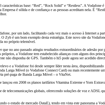
 características base: “Red”, “Rock Solid” e “Restless”. A Vodafone é
Empresa é sólida e de confiança e as pessoas acreditam nela. É “Restl
lhor.
dafone, por um lado, facilitando cada vez mais o acesso à Internet a par
. O Zyb é um bom exemplo desta estratégia. Este novo site da Vodafone
ada no próprio telemóvel.
que no ano passado atingiu resultados extraordinários de adesão por p
próprios, a Vodafone tem estabelecido alianças com alguns dos princip
ste não disponha de GPS. Também o hi5 pode agora ser acedido directa
elevo e a Vodafone foi desde sempre líder nesta área, disponibilizando
 Banda Larga Móvel (o Vodafone Connect Card) ou mais recentemente u
rta pré-paga de Banda Larga Móvel – o VitaNet.
lançou em 2008 os planos tarifários Vitamina Extreme e Yorn Extravaga
de telecomunicações globais, oferecendo soluções de voz e ADSL que 
egundo o estudo de mercado DataE), tendo em vista este panorama a V