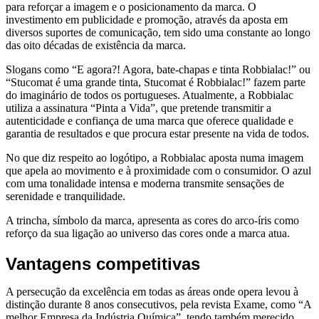
para reforçar a imagem e o posicionamento da marca. O
investimento em publicidade e promoção, através da aposta em
diversos suportes de comunicação, tem sido uma constante ao longo
das oito décadas de existência da marca.
Slogans como “E agora?! Agora, bate-chapas e tinta Robbialac!” ou
“Stucomat é uma grande tinta, Stucomat é Robbialac!” fazem parte
do imaginário de todos os portugueses. Atualmente, a Robbialac
utiliza a assinatura “Pinta a Vida”, que pretende transmitir a
autenticidade e confiança de uma marca que oferece qualidade e
garantia de resultados e que procura estar presente na vida de todos.
No que diz respeito ao logótipo, a Robbialac aposta numa imagem
que apela ao movimento e à proximidade com o consumidor. O azul
com uma tonalidade intensa e moderna transmite sensações de
serenidade e tranquilidade.
A trincha, símbolo da marca, apresenta as cores do arco-íris como
reforço da sua ligação ao universo das cores onde a marca atua.
Vantagens competitivas
A persecução da excelência em todas as áreas onde opera levou à
distinção durante 8 anos consecutivos, pela revista Exame, como “A
melhor Empresa da Indústria Química”, tendo também merecido