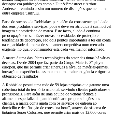
destaque em publicações como a Dun&Bradstreet e Arthur
Andersen, reunindo assim um número de distinções que nenhuma
outra empresa usufruiu.
Parte do sucesso da Robbialac, para além da consistente qualidade
dos seus produtos e serviços, pode e deve ser atribuída à sua notável
imagem e notoriedade de marca. Este facto, aliado à contínua
preocupação em satisfazer novas necessidades de proteção e
tendências de decoração, são dois pontos importantes a ter em conta
na capacidade da marca de se manter competitiva num mercado
exigente, no qual o consumidor está cada vez melhor informado.
A marca é uma das líderes tecnológicas do setor das tintas há várias
décadas. Desde 2004 que faz parte do Grupo Materis, 3º player
europeu, que lhe permite criar sinergias a nível de matérias-primas,
inovação e experiência, assim como uma maior exigência e rigor na
obtenção de resultados.
A Robbialac possui uma rede de 59 lojas próprias que garante uma
cobertura total do território nacional, servindo clientes particulares e
profissionais. Para além de uma equipa de vendas técnica e
altamente especializada para identificar e propor soluções aos
clientes, a marca conta ainda com os serviços de entrega ao
domicílio e de afinação de cores “na hora”, através do sistema de
tintagem Super Colorizer, que permite criar mais de 12.000 cores