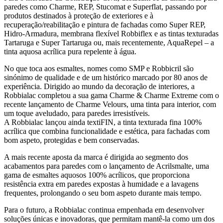
paredes como Charme, REP, Stucomat e Superflat, passando por
produtos destinados à proteção de exteriores e à
recuperação/reabilitação e pintura de fachadas como Super REP,
Hidro-Armadura, membrana flexível Robbiflex e as tintas texturadas
Tartaruga e Super Tartaruga ou, mais recentemente, AquaRepel – a
tinta aquosa acrílica pura repelente à água.
No que toca aos esmaltes, nomes como SMP e Robbicril são
sinónimo de qualidade e de um histórico marcado por 80 anos de
experiência. Dirigido ao mundo da decoração de interiores, a
Robbialac completou a sua gama Charme & Charme Extreme com o
recente lançamento de Charme Velours, uma tinta para interior, com
um toque aveludado, para paredes irresistíveis.
A Robbialac lançou ainda textiFIN, a tinta texturada fina 100%
acrílica que combina funcionalidade e estética, para fachadas com
bom aspeto, protegidas e bem conservadas.
A mais recente aposta da marca é dirigida ao segmento dos
acabamentos para paredes com o lançamento de Acrilsmalte, uma
gama de esmaltes aquosos 100% acrílicos, que proporciona
resistência extra em paredes expostas à humidade e a lavagens
frequentes, prolongando o seu bom aspeto durante mais tempo.
Para o futuro, a Robbialac continua empenhada em desenvolver
soluções únicas e inovadoras, que permitam mantê-la como um dos