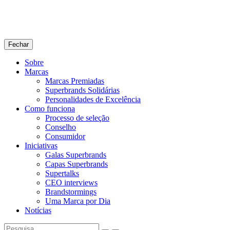
Fechar
Sobre
Marcas
Marcas Premiadas
Superbrands Solidárias
Personalidades de Excelência
Como funciona
Processo de seleção
Conselho
Consumidor
Iniciativas
Galas Superbrands
Capas Superbrands
Supertalks
CEO interviews
Brandstormings
Uma Marca por Dia
Notícias