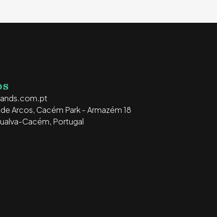
OS
rands.com.pt
o de Arcos, Cacém Park - Armazém 18
ualva-Cacém, Portugal