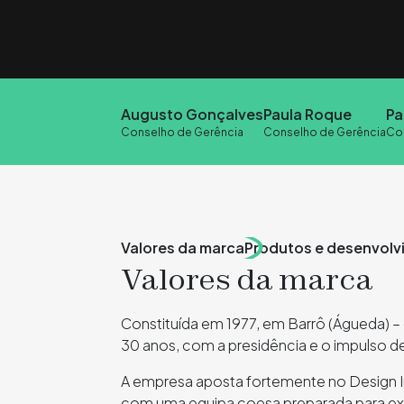
Augusto Gonçalves
Paula Roque
Pa
Conselho de Gerência
Conselho de Gerência
Co
Valores da marca
Produtos e desenvolv
Valores da marca
Constituída em 1977, em Barrô (Águeda) –
30 anos, com a presidência e o impulso d
A empresa aposta fortemente no Design Ino
com uma equipa coesa preparada para exp