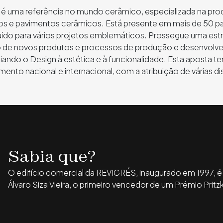
é uma referência no mundo cerâmico, especializada na pr
tos
e pavimentos cerâmicos. Está presente em mais de 50 pa
uído para vários projetos emblemáticos. Prossegue uma estr
o de novos produtos e processos de produção e desenvolv
aliando o Design à estética e à funcionalidade. Esta aposta 
ento nacional e internacional, com a atribuição de várias di
Sabia que?
O edifício comercial da REVIGRÉS, inaugurado em 1997, é
Álvaro Siza Vieira, o primeiro vencedor de um Prémio Pritz