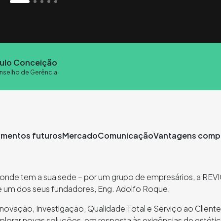
ulo Conceição
nselho de Gerência
imentos futuros
Mercado
Comunicação
Vantagens compe
 onde tem a sua sede – por um grupo de empresários, a REV
e um dos seus fundadores, Eng. Adolfo Roque.
vação, Investigação, Qualidade Total e Serviço ao Cliente, 
lorar novas soluções, em resposta às exigências de estéti