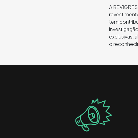
A REVIGRÉS 
revestimen
tem contrib
investigaçã
exclusivas, 
o reconhecim