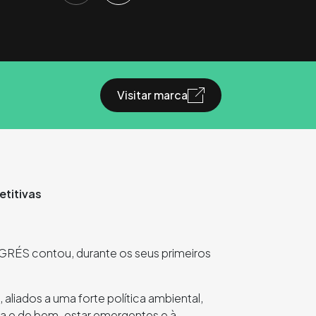
Visitar marca
titivas
IGRÉS contou, durante os seus primeiros
aliados a uma forte política ambiental,
ca e de bem-estar emergentes e à