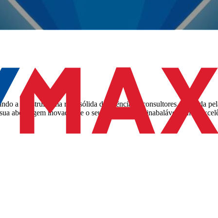
do a construir uma rede sólida de agências e consultores, marcada pel
a sua abordagem inovadora e o seu compromisso inabalável com a excel