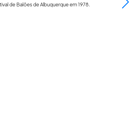
ival de Balões de Albuquerque em 1978.
R