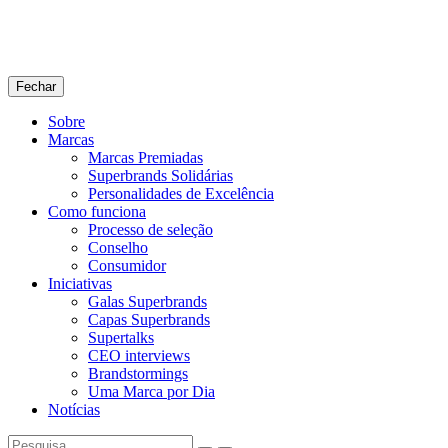
Fechar
Sobre
Marcas
Marcas Premiadas
Superbrands Solidárias
Personalidades de Excelência
Como funciona
Processo de seleção
Conselho
Consumidor
Iniciativas
Galas Superbrands
Capas Superbrands
Supertalks
CEO interviews
Brandstormings
Uma Marca por Dia
Notícias