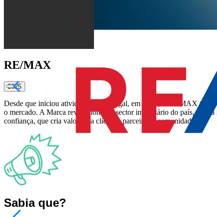
RE/MAX
2025
Desde que iniciou atividade em Portugal, em 2000, a RE/MAX tem vin
o mercado. A Marca revolucionou o sector imobiliário do país, com 
confiança, que cria valor para clientes, parceiros e comunidades.
Sabia que?