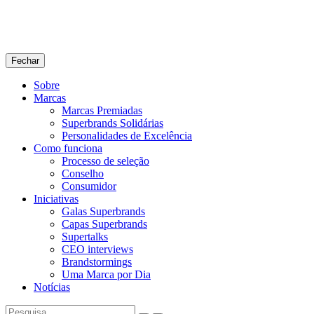
Fechar
Sobre
Marcas
Marcas Premiadas
Superbrands Solidárias
Personalidades de Excelência
Como funciona
Processo de seleção
Conselho
Consumidor
Iniciativas
Galas Superbrands
Capas Superbrands
Supertalks
CEO interviews
Brandstormings
Uma Marca por Dia
Notícias