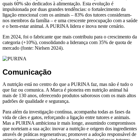
quais 60% são dedicados à alimentação. Esta evolução é
impulsionada por duas grandes tendências: o fortalecimento da
ligação emocional com os animais – 83% dos tutores consideram-
nos membros da família – e uma crescente preocupação com a saúde
e o bem-estar animal. A PURINA lidera e inova neste cenário.
Em 2024, foi o fabricante que mais contribuiu para o crescimento da
categoria (+10%), consolidando a liderança com 35% de quota de
mercado (fonte: Nielsen 2024).
Comunicação
A nutrição está no centro do que a PURINA faz, mas não é tudo o
que faz ou comunica. A Marca é pioneira em nutrição animal há
mais de 130 anos, oferecendo produtos saborosos com os mais altos
padrões de qualidade e segurança.
Para além da investigação contínua, acompanha todas as fases da
vida de cães e gatos, reforçando a ligação entre tutores e animais.
Mas a PURINA ambiciona ir mais longe, assumindo compromissos
que norteiam a sua ação: inovar a nutrição e origem dos ingredientes
através de práticas regenerativas; promover a adoção responsável de
animais de companhia; ajudar e educar adultos e crianças tutores;