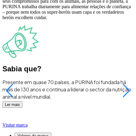
seus compromissos para com os animais, as pessoas e o planeta, a
PURINA trabalha diariamente para alimentar relações de confiança
– porque nem todos os super-heróis usam capa e os verdadeiros
heróis escolhem cuidar.
Sabia que?
Presente em quase 70 países, a PURINA foi fundada há
mais de 130 anos e continua a liderar o sector da nutrição
r
animal a nível mundial.
v
Ler mais
Visitar marca
Valores da marca