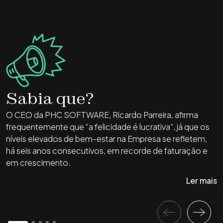
Sabia que?
O CEO da PHC SOFTWARE, Ricardo Parreira, afirma
P
frequentemente que “a felicidade é lucrativa”, já que os
u
níveis elevados de bem-estar na Empresa se refletem,
e
há seis anos consecutivos, em recorde de faturação e
e
em crescimento.
p
q
Ler mais
p