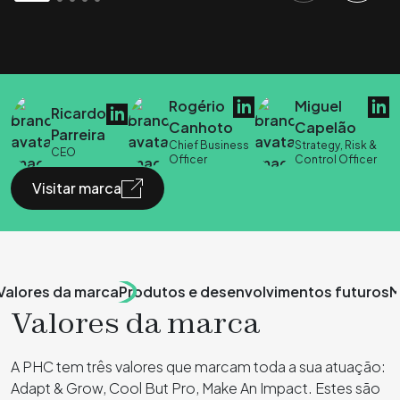
Rogério
Miguel
Ricardo
Canhoto
Capelão
Parreira
Chief Business
Strategy, Risk &
CEO
Officer
Control Officer
Visitar marca
Valores da marca
Produtos e desenvolvimentos futuros
M
Valores da marca
A PHC tem três valores que marcam toda a sua atuação:
Adapt & Grow, Cool But Pro, Make An Impact. Estes são