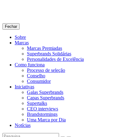
Fechar
Sobre
Marcas
Marcas Premiadas
Superbrands Solidárias
Personalidades de Excelência
Como funciona
Processo de seleção
Conselho
Consumidor
Iniciativas
Galas Superbrands
Capas Superbrands
Supertalks
CEO interviews
Brandstormings
Uma Marca por Dia
Notícias