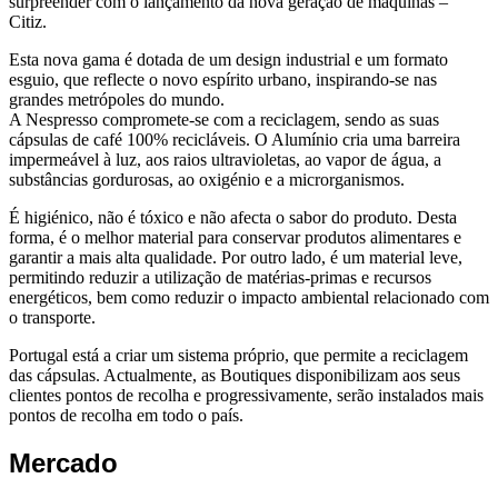
surpreender com o lançamento da nova geração de máquinas –
Citiz.
Esta nova gama é dotada de um design industrial e um formato
esguio, que reflecte o novo espírito urbano, inspirando-se nas
grandes metrópoles do mundo.
A Nespresso compromete-se com a reciclagem, sendo as suas
cápsulas de café 100% recicláveis. O Alumínio cria uma barreira
impermeável à luz, aos raios ultravioletas, ao vapor de água, a
substâncias gordurosas, ao oxigénio e a microrganismos.
É higiénico, não é tóxico e não afecta o sabor do produto. Desta
forma, é o melhor material para conservar produtos alimentares e
garantir a mais alta qualidade. Por outro lado, é um material leve,
permitindo reduzir a utilização de matérias-primas e recursos
energéticos, bem como reduzir o impacto ambiental relacionado com
o transporte.
Portugal está a criar um sistema próprio, que permite a reciclagem
das cápsulas. Actualmente, as Boutiques disponibilizam aos seus
clientes pontos de recolha e progressivamente, serão instalados mais
pontos de recolha em todo o país.
Mercado