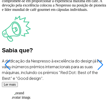
compromete-se em proporcionar a experiência máxima em café. A
devoção pela excelência colocou a Nespresso na posição de pioneira
e líder mundial de café gourmet em cápsulas individuais.
Sabia que?
A dedicação da Nespresso à excelência do design já lhe
valeu inúmeros prémios internacionais para as suas
máquinas, incluindo os prémios “Red Dot: Best of the
a
Best” e “Good design”.
Ler mais