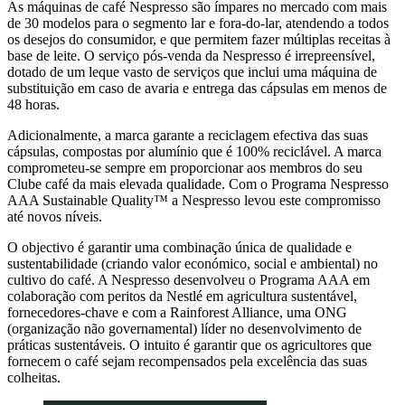
As máquinas de café Nespresso são ímpares no mercado com mais
de 30 modelos para o segmento lar e fora-do-lar, atendendo a todos
os desejos do consumidor, e que permitem fazer múltiplas receitas à
base de leite. O serviço pós-venda da Nespresso é irrepreensível,
dotado de um leque vasto de serviços que inclui uma máquina de
substituição em caso de avaria e entrega das cápsulas em menos de
48 horas.
Adicionalmente, a marca garante a reciclagem efectiva das suas
cápsulas, compostas por alumínio que é 100% reciclável. A marca
comprometeu-se sempre em proporcionar aos membros do seu
Clube café da mais elevada qualidade. Com o Programa Nespresso
AAA Sustainable Quality™ a Nespresso levou este compromisso
até novos níveis.
O objectivo é garantir uma combinação única de qualidade e
sustentabilidade (criando valor económico, social e ambiental) no
cultivo do café. A Nespresso desenvolveu o Programa AAA em
colaboração com peritos da Nestlé em agricultura sustentável,
fornecedores-chave e com a Rainforest Alliance, uma ONG
(organização não governamental) líder no desenvolvimento de
práticas sustentáveis. O intuito é garantir que os agricultores que
fornecem o café sejam recompensados pela excelência das suas
colheitas.