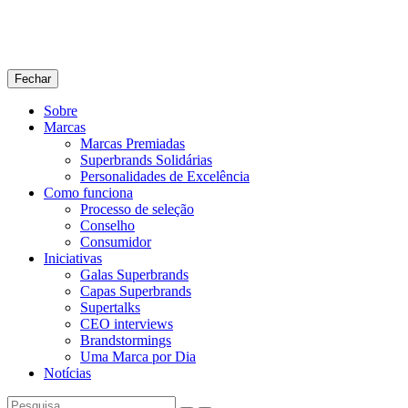
Fechar
Sobre
Marcas
Marcas Premiadas
Superbrands Solidárias
Personalidades de Excelência
Como funciona
Processo de seleção
Conselho
Consumidor
Iniciativas
Galas Superbrands
Capas Superbrands
Supertalks
CEO interviews
Brandstormings
Uma Marca por Dia
Notícias