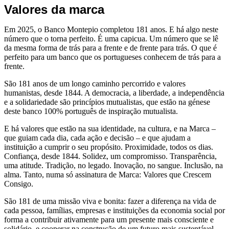
Valores da marca
Em 2025, o Banco Montepio completou 181 anos. E há algo neste
número que o torna perfeito. É uma capicua. Um número que se lê
da mesma forma de trás para a frente e de frente para trás. O que é
perfeito para um banco que os portugueses conhecem de trás para a
frente.
São 181 anos de um longo caminho percorrido e valores
humanistas, desde 1844. A democracia, a liberdade, a independência
e a solidariedade são princípios mutualistas, que estão na génese
deste banco 100% português de inspiração mutualista.
E há valores que estão na sua identidade, na cultura, e na Marca –
que guiam cada dia, cada ação e decisão – e que ajudam a
instituição a cumprir o seu propósito. Proximidade, todos os dias.
Confiança, desde 1844. Solidez, um compromisso. Transparência,
uma atitude. Tradição, no legado. Inovação, no sangue. Inclusão, na
alma. Tanto, numa só assinatura de Marca: Valores que Crescem
Consigo.
São 181 de uma missão viva e bonita: fazer a diferença na vida de
cada pessoa, famílias, empresas e instituições da economia social por
forma a contribuir ativamente para um presente mais consciente e
solidário, e cooperar na construção de um futuro mais sustentável,