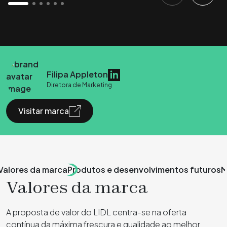
Filipa Appleton
Diretora de Marketing
Visitar marca
Valores da marca
Produtos e desenvolvimentos futuros
M
Valores da marca
A proposta de valor do LIDL centra-se na oferta
contínua da máxima frescura e qualidade ao melhor