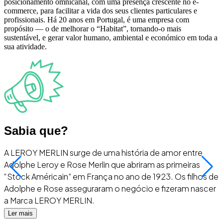
posicionamento omnicanal, com uma presença crescente no e-
commerce, para facilitar a vida dos seus clientes particulares e
profissionais. Há 20 anos em Portugal, é uma empresa com
propósito — o de melhorar o “Habitat”, tornando-o mais
sustentável, e gerar valor humano, ambiental e económico em toda a
sua atividade.
Sabia que?
A LEROY MERLIN surge de uma história de amor entre
A
Adolphe Leroy e Rose Merlin que abriram as primeiras
“Stock Américain” em França no ano de 1923. Os filhos de
Adolphe e Rose asseguraram o negócio e fizeram nascer
a Marca LEROY MERLIN.
Ler mais