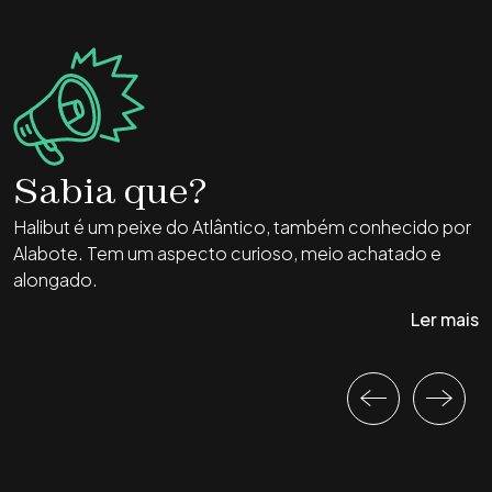
Sabia que?
Halibut é um peixe do Atlântico, também conhecido por
O
Alabote. Tem um aspecto curioso, meio achatado e
v
alongado.
p
Ler mais