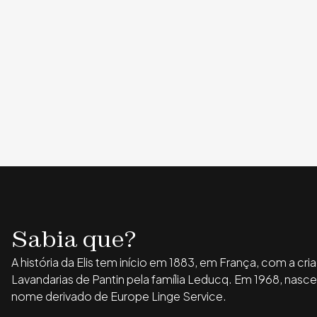
Sabia que?
A história da Elis tem início em 1883, em França, com a cr
Lavandarias de Pantin pela família Leducq. Em 1968, nasce
nome derivado de Europe Linge Service.