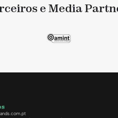
rceiros e Media Partn
OS
rands.com.pt