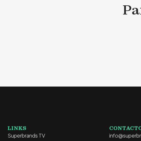
Pa
LINKS
CONTACT
Superbrands TV
info@superb