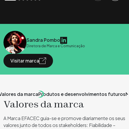
Sandra Pombo
Diretora de Marca e Comunicação
Visitar marca
Valores da marca
Produtos e desenvolvimentos futuros
M
Valores da marca
A Marca EFACEC guia-se e promove diariamente os seus
valores junto de todos os stakeholders: Fiabilidade –