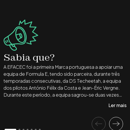
Sabia que?
A EFACEC foi a primeira Marca portuguesa a apoiar uma
A
equipa de Formula E, tendo sido parceira, durante três
S
temporadas consecutivas, da DS Techeetah, a equipa
dos pilotos António Félix da Costa e Jean-Éric Vergne.
Durante este período, a equipa sagrou-se duas vezes
Campeã do Mundo de Pilotos e duas vezes Campeã do
Ler mais
Mundo por Equipas.