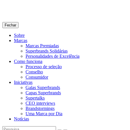
Fechar
Sobre
Marcas
Marcas Premiadas
Superbrands Solidárias
Personalidades de Excelência
Como funciona
Processo de seleção
Conselho
Consumidor
Iniciativas
Galas Superbrands
Capas Superbrands
Supertalks
CEO interviews
Brandstormings
Uma Marca por Dia
Notícias