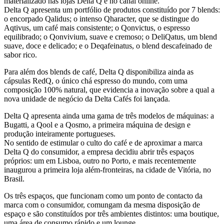
materializado nas lojas Delta Q e no canal online.
Delta Q apresenta um portfólio de produtos constituído por 7 blends:
o encorpado Qalidus; o intenso Qharacter, que se distingue do
Aqtivus, um café mais consistente; o Qonvictus, o espresso
equilibrado; o Qonvivium, suave e cremoso; o DeliQatus, um blend
suave, doce e delicado; e o Deqafeinatus, o blend descafeinado de
sabor rico.
Para além dos blends de café, Delta Q disponibiliza ainda as
cápsulas RedQ, o único chá espresso do mundo, com uma
composição 100% natural, que evidencia a inovação sobre a qual a
nova unidade de negócio da Delta Cafés foi lançada.
Delta Q apresenta ainda uma gama de três modelos de máquinas: a
Bugatti, a Qool e a Qosmo, a primeira máquina de design e
produção inteiramente portugueses.
No sentido de estimular o culto do café e de aproximar a marca
Delta Q do consumidor, a empresa decidiu abrir três espaços
próprios: um em Lisboa, outro no Porto, e mais recentemente
inaugurou a primeira loja além-fronteiras, na cidade de Vitória, no
Brasil.
Os três espaços, que funcionam como um ponto de contacto da
marca com o consumidor, comungam da mesma disposição de
espaço e são constituídos por três ambientes distintos: uma boutique,
uma área de consumo rápido e um lounge.