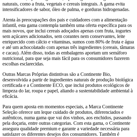
naturais, como a fruta, vegetais e cereais integrais. A gama evita
intensificadores de sabor, óleo de palma, e gorduras hidrogenadas.
Atenta às preocupações dos pais e cuidadores com a alimentação
infantil, esta gama contempla também uma oferta específica para os
mais novos, que inclui cereais adoçados apenas com fruta, iogurtes
sem açúcares adicionados, sem corantes nem conservantes, leite
enriquecido com cálcio e vitaminas, sumos com 80% de fruta e água
e até um achocolatado com apenas três ingredientes (cereais, tâmaras
e cacau). Além disso, todas as embalagens aportam um semáforo
nutricional, para que seja mais fácil para os consumidores fazerem
escolhas esclarecidas.
Outras Marcas Próprias distintivas são a Continente Bio,
desenvolvida a partir de ingredientes naturais de produção biológica
certificada e a Continente ECO, que inclui produtos ecológicos de
limpeza do lar, roupa e papel, aliando a sustentabilidade ambiental à
eficácia.
Para quem aposta em momentos especiais, a Marca Continente
Seleção oferece um leque cuidado de produtos, diferenciados e
autênticos, numa gama que vai dos vinhos, aos enchidos, passando
pela doçaria, entre outras categorias. Com esta gama, o Continente
assegura qualidade premium e garante a variedade necessária para
satisfazer os diferentes desejos dos consumidores. Também é