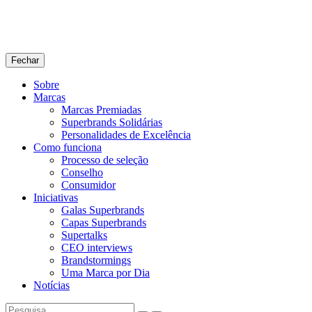
Fechar
Sobre
Marcas
Marcas Premiadas
Superbrands Solidárias
Personalidades de Excelência
Como funciona
Processo de seleção
Conselho
Consumidor
Iniciativas
Galas Superbrands
Capas Superbrands
Supertalks
CEO interviews
Brandstormings
Uma Marca por Dia
Notícias