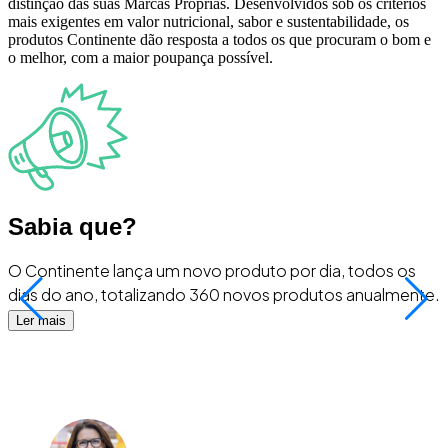
distinção das suas Marcas Próprias. Desenvolvidos sob os critérios
mais exigentes em valor nutricional, sabor e sustentabilidade, os
produtos Continente dão resposta a todos os que procuram o bom e
o melhor, com a maior poupança possível.
Sabia que?
O Continente lança um novo produto por dia, todos os
A
dias do ano, totalizando 360 novos produtos anualmente.
e
C
Ler mais
p
n
p
E
a