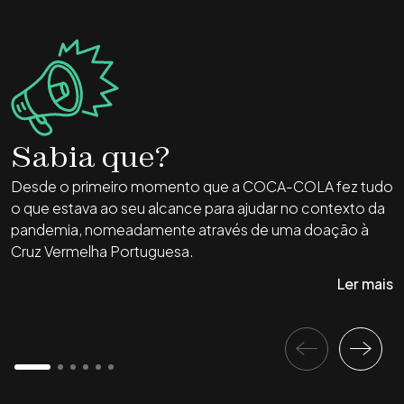
Sabia que?
Desde o primeiro momento que a COCA-COLA fez tudo
E
o que estava ao seu alcance para ajudar no contexto da
u
pandemia, nomeadamente através de uma doação à
1
Cruz Vermelha Portuguesa.
f
d
Ler mais
d