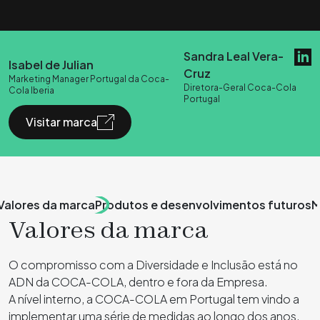
Sandra Leal Vera-
Isabel de Julian
Cruz
Marketing Manager Portugal da Coca-
Diretora-Geral Coca-Cola
Cola Iberia
Portugal
Visitar marca
Valores da marca
Produtos e desenvolvimentos futuros
M
Valores da marca
O compromisso com
a Diversidade e Inclusão está
no
ADN da COCA-COLA, dentro e fora da Empresa.
A nível interno, a COCA-COLA em Portugal tem vindo a
implementar uma série de medidas ao longo dos anos,