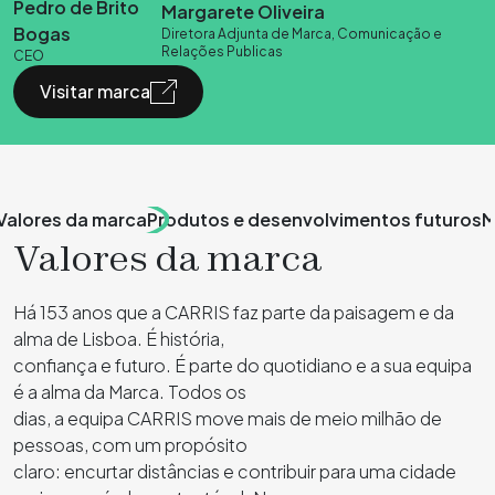
Pedro de Brito
Margarete Oliveira
Bogas
Diretora Adjunta de Marca, Comunicação e
Relações Publicas
CEO
Visitar marca
Valores da marca
Produtos e desenvolvimentos futuros
M
Valores da marca
Há 153 anos que a CARRIS faz parte da paisagem e da
alma de Lisboa. É história,
confiança e futuro. É parte do quotidiano e a sua equipa
é a alma da Marca. Todos os
dias, a equipa CARRIS move mais de meio milhão de
pessoas, com um propósito
claro: encurtar distâncias e contribuir para uma cidade