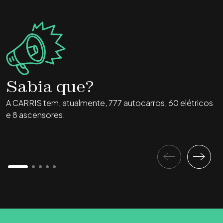
Sabia que?
A CARRIS tem, atualmente, 777 autocarros, 60 elétricos
A
e 8 ascensores.
m
a