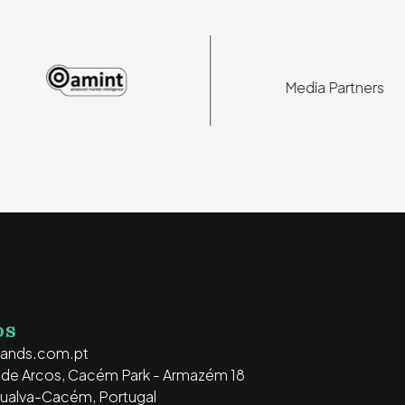
Media Partners
OS
rands.com.pt
o de Arcos, Cacém Park - Armazém 18
ualva-Cacém, Portugal