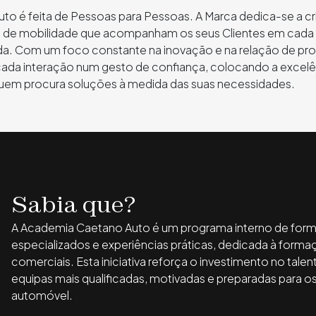
to é feita de Pessoas para Pessoas. A Marca dedica-se a cr
s de mobilidade que acompanham os seus Clientes em ca
ada. Com um foco constante na inovação e na relação de pr
cada interação num gesto de confiança, colocando a excelê
quem procura soluções à medida das suas necessidades.
Sabia que?
A Academia Caetano Auto é um programa interno de for
especializados e experiências práticas, dedicada à forma
comerciais. Esta iniciativa reforça o investimento no tale
equipas mais qualificadas, motivadas e preparadas para o
automóvel.