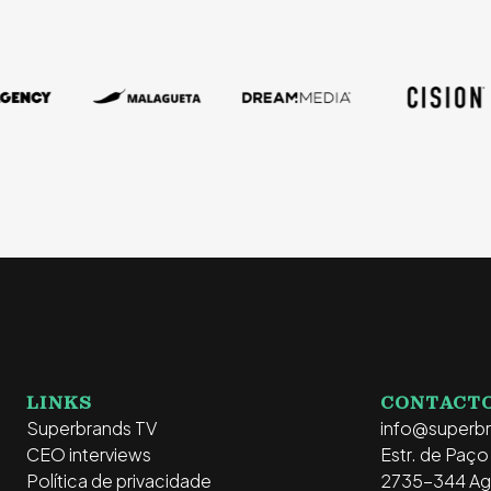
LINKS
CONTACT
Superbrands TV
info@superb
CEO interviews
Estr. de Paç
Política de privacidade
2735-344 Ag