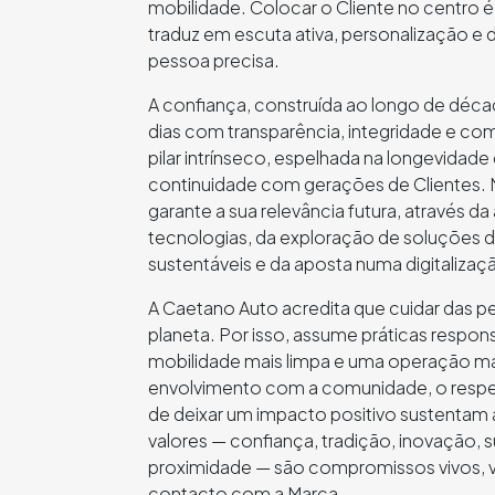
mobilidade. Colocar o Cliente no centro 
traduz em escuta ativa, personalização e
pessoa precisa.
A confiança, construída ao longo de déca
dias com transparência, integridade e co
pilar intrínseco, espelhada na longevidade
continuidade com gerações de Clientes. 
garante a sua relevância futura, através 
tecnologias, da exploração de soluções 
sustentáveis e da aposta numa digitalização
A Caetano Auto acredita que cuidar das 
planeta. Por isso, assume práticas resp
mobilidade mais limpa e uma operação mai
envolvimento com a comunidade, o respei
de deixar um impacto positivo sustentam a
valores — confiança, tradição, inovação, s
proximidade — são compromissos vivos, v
contacto com a Marca.