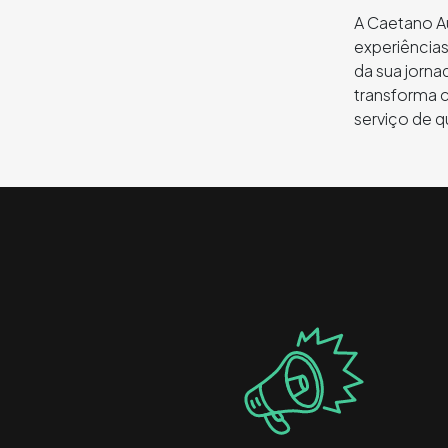
A Caetano Au
experiência
da sua jorn
transforma 
serviço de 