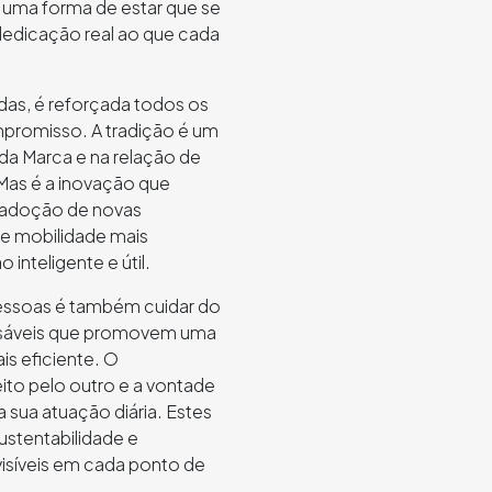
é uma forma de estar que se
 dedicação real ao que cada
das, é reforçada todos os
mpromisso. A tradição é um
 da Marca e na relação de
Mas é a inovação que
da adoção de novas
de mobilidade mais
 inteligente e útil.
pessoas é também cuidar do
onsáveis que promovem uma
s eficiente. O
to pelo outro e a vontade
 sua atuação diária. Estes
ustentabilidade e
isíveis em cada ponto de