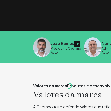
João Ramos
Nuno
Presidente Caetano
Admin
Auto
Auto
Valores da marca
Produtos e desenvolv
Valores da marca
A Caetano Auto defende valores que refl