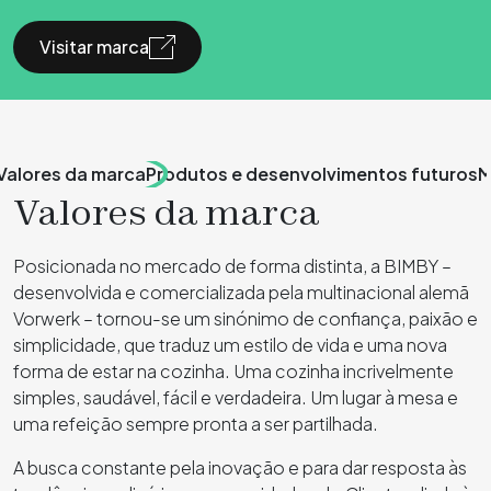
Visitar marca
Valores da marca
Produtos e desenvolvimentos futuros
M
Valores da marca
Posicionada no mercado de forma distinta, a BIMBY –
desenvolvida e comercializada pela multinacional alemã
Vorwerk – tornou-se um sinónimo de confiança, paixão e
simplicidade, que traduz um estilo de vida e uma nova
forma de estar na cozinha. Uma cozinha incrivelmente
simples, saudável, fácil e verdadeira. Um lugar à mesa e
uma refeição sempre pronta a ser partilhada.
A busca constante pela inovação e para dar resposta às