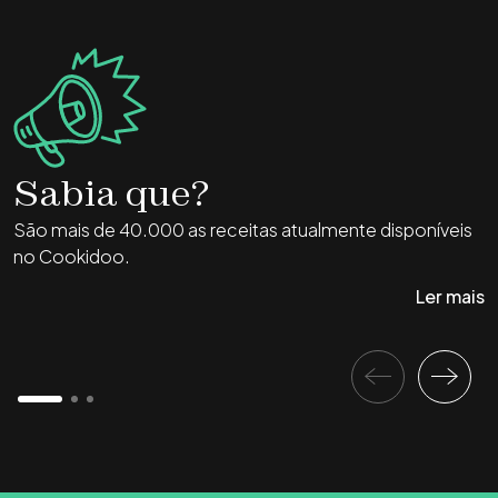
Sabia que?
São mais de 40.000 as receitas atualmente disponíveis
P
no Cookidoo.
B
T
Ler mais