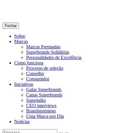
Fechar
Sobre
Marcas
Marcas Premiadas
Superbrands Solidárias
Personalidades de Excelência
Como funciona
Processo de seleção
Conselho
Consumidor
Iniciativas
Galas Superbrands
Capas Superbrands
Supertalks
CEO interviews
Brandstormings
Uma Marca por Dia
Notícias