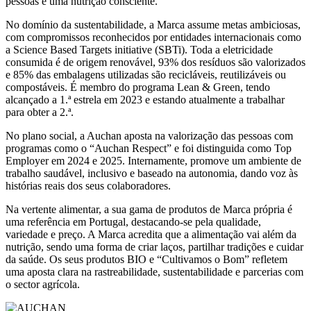
pessoas e uma nutrição consciente.
No domínio da sustentabilidade, a Marca assume metas ambiciosas,
com compromissos reconhecidos por entidades internacionais como
a Science Based Targets initiative (SBTi). Toda a eletricidade
consumida é de origem renovável, 93% dos resíduos são valorizados
e 85% das embalagens utilizadas são recicláveis, reutilizáveis ou
compostáveis. É membro do programa Lean & Green, tendo
alcançado a 1.ª estrela em 2023 e estando atualmente a trabalhar
para obter a 2.ª.
No plano social, a Auchan aposta na valorização das pessoas com
programas como o “Auchan Respect” e foi distinguida como Top
Employer em 2024 e 2025. Internamente, promove um ambiente de
trabalho saudável, inclusivo e baseado na autonomia, dando voz às
histórias reais dos seus colaboradores.
Na vertente alimentar, a sua gama de produtos de Marca própria é
uma referência em Portugal, destacando-se pela qualidade,
variedade e preço. A Marca acredita que a alimentação vai além da
nutrição, sendo uma forma de criar laços, partilhar tradições e cuidar
da saúde. Os seus produtos BIO e “Cultivamos o Bom” refletem
uma aposta clara na rastreabilidade, sustentabilidade e parcerias com
o sector agrícola.