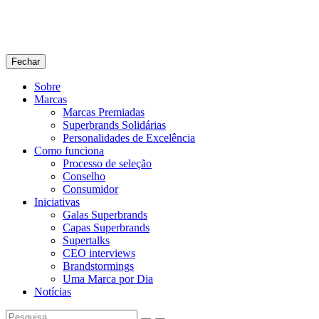
Fechar
Sobre
Marcas
Marcas Premiadas
Superbrands Solidárias
Personalidades de Excelência
Como funciona
Processo de seleção
Conselho
Consumidor
Iniciativas
Galas Superbrands
Capas Superbrands
Supertalks
CEO interviews
Brandstormings
Uma Marca por Dia
Notícias