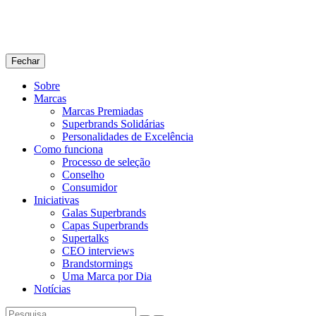
Fechar
Sobre
Marcas
Marcas Premiadas
Superbrands Solidárias
Personalidades de Excelência
Como funciona
Processo de seleção
Conselho
Consumidor
Iniciativas
Galas Superbrands
Capas Superbrands
Supertalks
CEO interviews
Brandstormings
Uma Marca por Dia
Notícias