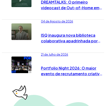
DREAMTALKS: O primeiro
videocast de Out-of-Home em
Portugal já vai no 7º episódio
04 de Agosto de 2026
ISQ inaugura nova biblioteca
colaborativa apadrinhada por
José Rodrigues dos Santos
21 de Julho de 2026
Portfolio Night 2026: O maior
evento de recrutamento criativo
já tem data marcada em Lisboa