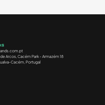
OS
rands.com.pt
o de Arcos, Cacém Park - Armazém 18
ualva-Cacém, Portugal