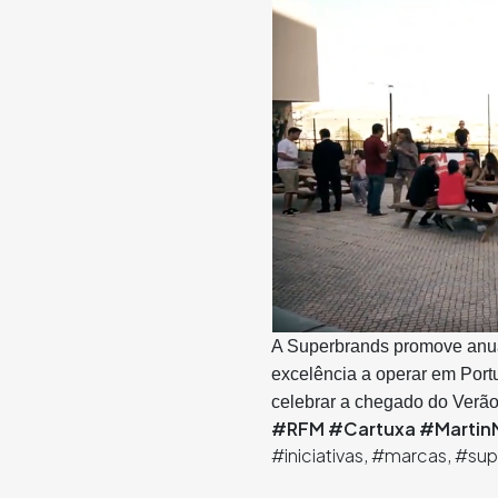
A Superbrands promove anua
excelência a operar em Port
celebrar a chegado do Verão
#RFM
#Cartuxa
#MartinM
#iniciativas, #marcas, #su