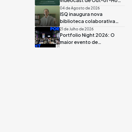
videocast de Out-of-Home
em Portugal já vai no 7º
04 de Agosto de 2026
ISQ inaugura nova
episódio
biblioteca colaborativa
apadrinhada por José
21 de Julho de 2026
Portfolio Night 2026: O
Rodrigues dos Santos
maior evento de
recrutamento criativo já
tem data marcada em
Lisboa