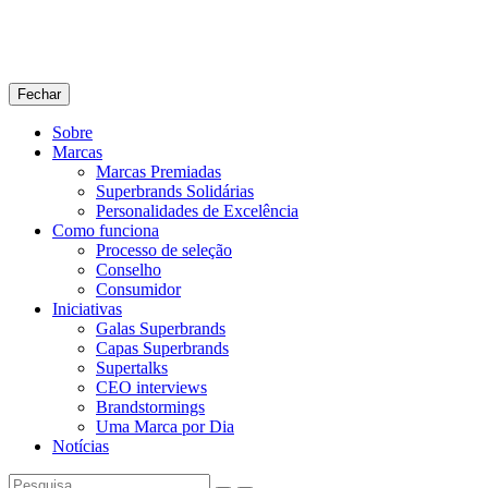
Fechar
Sobre
Marcas
Marcas Premiadas
Superbrands Solidárias
Personalidades de Excelência
Como funciona
Processo de seleção
Conselho
Consumidor
Iniciativas
Galas Superbrands
Capas Superbrands
Supertalks
CEO interviews
Brandstormings
Uma Marca por Dia
Notícias