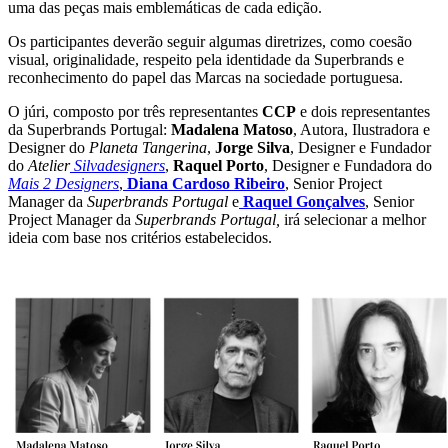
uma das peças mais emblemáticas de cada edição.
Os participantes deverão seguir algumas diretrizes, como coesão
visual, originalidade, respeito pela identidade da Superbrands e
reconhecimento do papel das Marcas na sociedade portuguesa.
O júri, composto por três representantes
CCP
e dois representantes
da Superbrands Portugal:
Madalena Matoso
, Autora, Ilustradora e
Designer do
Planeta Tangerina
,
Jorge Silva
, Designer e Fundador
do
Atelier
Silvadesigners
,
Raquel Porto
, Designer e Fundadora do
Mais 2 Designers
,
Diana Cardoso Ribeiro
, Senior Project
Manager da
Superbrands Portugal
e
Raquel Gonçalves
, Senior
Project Manager da
Superbrands Portugal,
irá selecionar a melhor
ideia com base nos critérios estabelecidos.