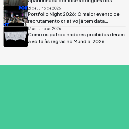
apadrinhada por José Rodrigues dos
Santos
21 de Julho de 2026
Portfolio Night 2026: O maior evento de
recrutamento criativo já tem data
marcada em Lisboa
17 de Julho de 2026
Como os patrocinadores proibidos deram
a volta às regras no Mundial 2026