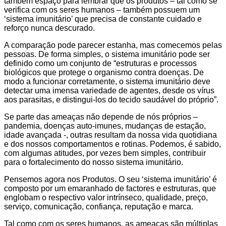
também espaço para lembrar que os produtos – tal como se
verifica com os seres humanos – também possuem um
‘sistema imunitário’ que precisa de constante cuidado e
reforço nunca descurado.
A comparação pode parecer estanha, mas comecemos pelas
pessoas. De forma simples, o sistema imunitário pode ser
definido como um conjunto de “estruturas e processos
biológicos que protege o organismo contra doenças. De
modo a funcionar corretamente, o sistema imunitário deve
detectar uma imensa variedade de agentes, desde os vírus
aos parasitas, e distingui-los do tecido saudável do próprio”.
Se parte das ameaças não depende de nós próprios –
pandemia, doenças auto-imunes, mudanças de estação,
idade avançada -, outras resultam da nossa vida quotidiana
e dos nossos comportamentos e rotinas. Podemos, é sabido,
com algumas atitudes, por vezes bem simples, contribuir
para o fortalecimento do nosso sistema imunitário.
Pensemos agora nos Produtos. O seu ‘sistema imunitário’ é
composto por um emaranhado de factores e estruturas, que
englobam o respectivo valor intrínseco, qualidade, preço,
serviço, comunicação, confiança, reputação e marca.
Tal como com os seres humanos, as ameaças são múltiplas