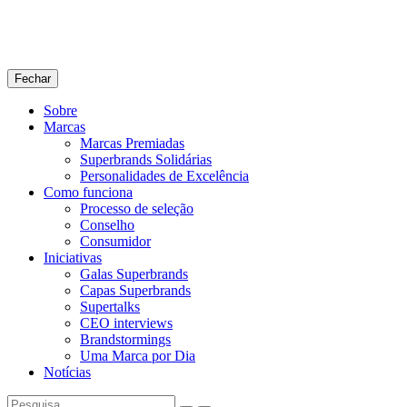
Fechar
Sobre
Marcas
Marcas Premiadas
Superbrands Solidárias
Personalidades de Excelência
Como funciona
Processo de seleção
Conselho
Consumidor
Iniciativas
Galas Superbrands
Capas Superbrands
Supertalks
CEO interviews
Brandstormings
Uma Marca por Dia
Notícias