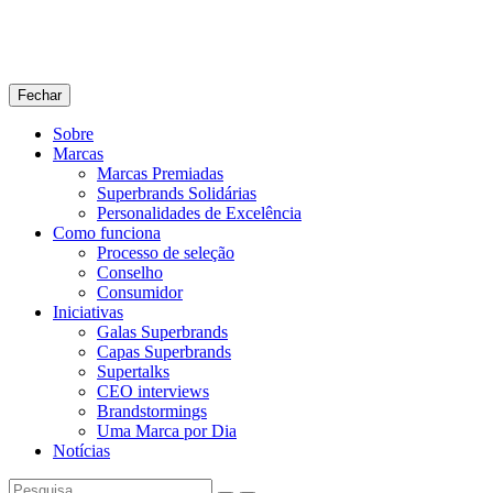
Fechar
Sobre
Marcas
Marcas Premiadas
Superbrands Solidárias
Personalidades de Excelência
Como funciona
Processo de seleção
Conselho
Consumidor
Iniciativas
Galas Superbrands
Capas Superbrands
Supertalks
CEO interviews
Brandstormings
Uma Marca por Dia
Notícias