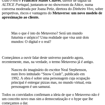
Gato Preto
e
Francisco Matos Chaves
, diretor de digital da
ALTICE Portugal
, juntaram-se no showroom da Altice, numa
conversa moderada por Joana Petiz, diretora do
Dinheiro Vivo,
sobre
perspetivas, riscos e vantagens do
Metaverso: um novo modelo de
aproximação ao cliente.
Mas o que é isto do Metaverso? Será um mundo
futurista e utópico? Uma realidade que visa unir dois
mundos: O digital e o real?
Começámos a ouvir falar deste universo paralelo agora,
recentemente, mas, na verdade, o termo Metaverso já é antigo.
Nasceu do imaginário do escritor Neal Stephenson,
num livro intitulado “Snow Crash”, publicado em
1992. A obra é sobre uma personagem cuja ocupação
principal é entregar pizzas mas, no mundo virtual, esta
personagem é um samurai.
Todos os convidados confirmam a ideia de que o Metaverso não é
um conceito novo mas sim a democratização e o hype que lhe
começamos a dar.