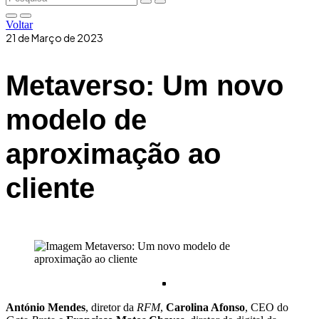
Voltar
21 de Março de 2023
Metaverso: Um novo
modelo de
aproximação ao
cliente
António Mendes
, diretor da
RFM
,
Carolina Afonso
, CEO do