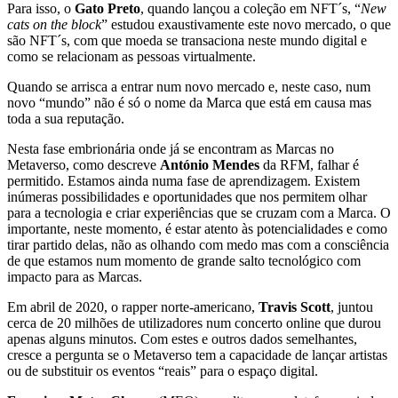
Para isso, o
Gato Preto
, quando lançou a c
oleção em NFT´s, “
New
cats on the block
” estudou exaustivamente este novo mercado, o que
são NFT´s, com que moeda se transaciona neste mundo digital e
como se relacionam as pessoas virtualmente.
Quando se arrisca a entrar num novo mercado e, neste caso, num
novo “mundo” não é só o nome da Marca que está em causa mas
toda a sua reputação.
Nesta fase em
brionária onde já se encontram as Marcas no
Metaverso, como descreve
António Mendes
da RFM, falhar é
permitido. Estamos ainda numa fase de aprendizagem. Existem
inúmeras possibilidades e oportunidades que nos permitem olhar
para a tecnologia e criar experiências que se cruzam com a Marca. O
importante, neste momento, é estar atento às potencialidades e como
tirar partido delas, não as olhando com medo mas com a consciência
de que estamos num momento de grande salto tecnológico com
impacto para as Marcas.
Em abril de 2020, o rapper norte-americano,
Travis Scott
, juntou
cerca de 20 milhões de utilizadores num concerto online que durou
apenas alguns minutos. Com estes e outros dados semelhantes,
cresce a pergunta se o Metaverso tem a capacidade de lançar artistas
ou de substituir os e
ventos “reais” para o espaço digital.