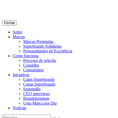
Fechar
Sobre
Marcas
Marcas Premiadas
Superbrands Solidárias
Personalidades de Excelência
Como funciona
Processo de seleção
Conselho
Consumidor
Iniciativas
Galas Superbrands
Capas Superbrands
Supertalks
CEO interviews
Brandstormings
Uma Marca por Dia
Notícias