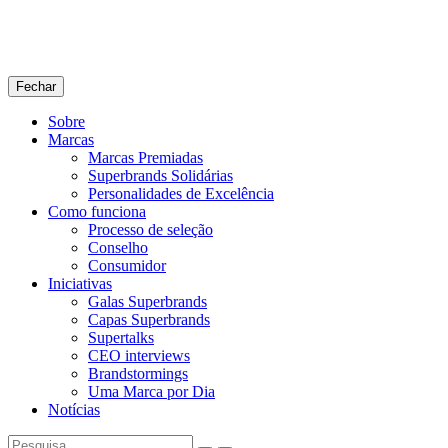
Fechar
Sobre
Marcas
Marcas Premiadas
Superbrands Solidárias
Personalidades de Excelência
Como funciona
Processo de seleção
Conselho
Consumidor
Iniciativas
Galas Superbrands
Capas Superbrands
Supertalks
CEO interviews
Brandstormings
Uma Marca por Dia
Notícias