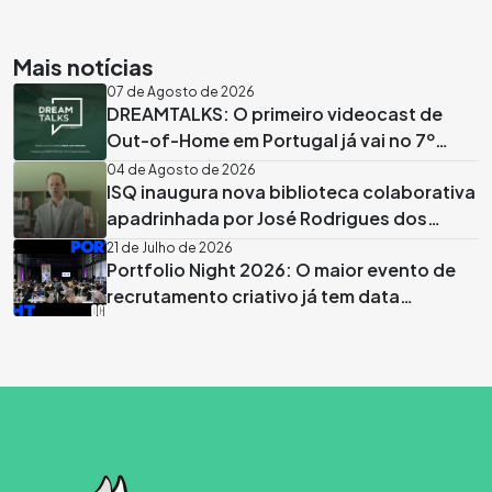
Mais notícias
07 de Agosto de 2026
DREAMTALKS: O primeiro videocast de
Out-of-Home em Portugal já vai no 7º
episódio
04 de Agosto de 2026
ISQ inaugura nova biblioteca colaborativa
apadrinhada por José Rodrigues dos
Santos
21 de Julho de 2026
Portfolio Night 2026: O maior evento de
recrutamento criativo já tem data
marcada em Lisboa