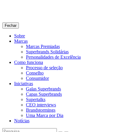
Fechar
Sobre
Marcas
Marcas Premiadas
Superbrands Solidárias
Personalidades de Excelência
Como funciona
Processo de seleção
Conselho
Consumidor
Iniciativas
Galas Superbrands
Capas Superbrands
Supertalks
CEO interviews
Brandstormings
Uma Marca por Dia
Notícias