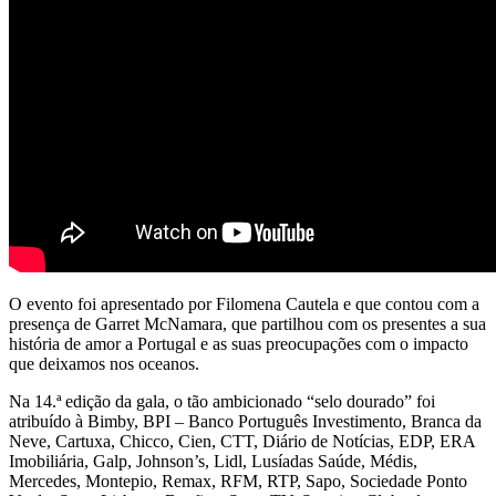
O evento foi apresentado por Filomena Cautela e que contou com a
presença de Garret McNamara, que partilhou com os presentes a sua
história de amor a Portugal e as suas preocupações com o impacto
que deixamos nos oceanos.
Na 14.ª edição da gala, o tão ambicionado “selo dourado” foi
atribuído à Bimby, BPI – Banco Português Investimento, Branca da
Neve, Cartuxa, Chicco, Cien, CTT, Diário de Notícias, EDP, ERA
Imobiliária, Galp, Johnson’s, Lidl, Lusíadas Saúde, Médis,
Mercedes, Montepio, Remax, RFM, RTP, Sapo, Sociedade Ponto