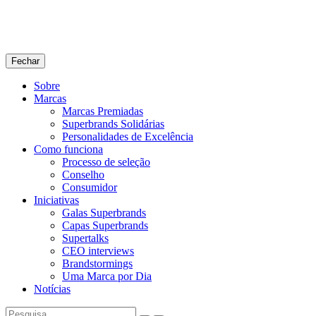
Fechar
Sobre
Marcas
Marcas Premiadas
Superbrands Solidárias
Personalidades de Excelência
Como funciona
Processo de seleção
Conselho
Consumidor
Iniciativas
Galas Superbrands
Capas Superbrands
Supertalks
CEO interviews
Brandstormings
Uma Marca por Dia
Notícias