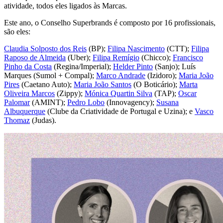
atividade, todos eles ligados às Marcas.
Este ano, o Conselho Superbrands é composto por 16 profissionais,
são eles:
Claudia Solposto dos Reis
(BP);
Filipa Nascimento
(CTT);
Filipa
Raposo de Almeida
(Uber);
Filipa Remígio
(Chicco);
Francisco
Pinho da Costa
(Regina/Imperial);
Helder Pinto
(Sanjo); Luís
Marques (Sumol + Compal);
Marco Andrade
(Izidoro);
Maria João
Pires
(Caetano Auto);
Maria João Santos
(O Boticário);
Marta
Oliveira Marcos
(Zippy);
Mónica Quartin Silva
(TAP);
Oscar
Palomar
(AMINT);
Pedro Lobo
(Innovagency);
Susana
Albuquerque
(Clube da Criatividade de Portugal e Uzina); e
Vasco
Thomaz
(Judas).