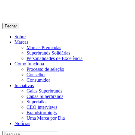
Fechar
Sobre
Marcas
Marcas Premiadas
Superbrands Solidárias
Personalidades de Excelência
Como funciona
Processo de seleção
Conselho
Consumidor
Iniciativas
Galas Superbrands
Capas Superbrands
Supertalks
CEO interviews
Brandstormings
Uma Marca por Dia
Notícias