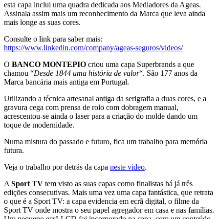
esta capa inclui uma quadra dedicada aos Mediadores da Ageas.
Assinala assim mais um reconhecimento da Marca que leva ainda
mais longe as suas cores.
Consulte o link para saber mais:
https://www.linkedin.com/company/ageas-seguros/videos/
O
BANCO MONTEPIO
criou uma capa Superbrands a que
chamou “
Desde 1844 uma história de valor
“. São 177 anos da
Marca bancária mais antiga em Portugal.
Utilizando a técnica artesanal antiga da serigrafia a duas cores, e a
gravura cega com prensa de rolo com dobragem manual,
acrescentou-se ainda o laser para a criação do molde dando um
toque de modernidade.
Numa mistura do passado e futuro, fica um trabalho para memória
futura.
Veja o trabalho por detrás da capa
neste video
.
A
Sport TV
tem visto as suas capas como finalistas há já três
edições consecutivas. Mais uma vez uma capa fantástica, que retrata
o que é a Sport TV: a capa evidencia em ecrã digital, o filme da
Sport TV onde mostra o seu papel agregador em casa e nas famílias.
Um pequeno ecrã LCD foi incorporado na capa, com um conteúdo