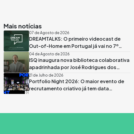
Mais notícias
07 de Agosto de 2026
DREAMTALKS: O primeiro videocast de
Out-of-Home em Portugal já vai no 7º
episódio
04 de Agosto de 2026
ISQ inaugura nova biblioteca colaborativa
apadrinhada por José Rodrigues dos
Santos
21 de Julho de 2026
Portfolio Night 2026: O maior evento de
recrutamento criativo já tem data
marcada em Lisboa